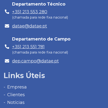
Departamento Técnico
Telefone
+351 213 553 280
(chamada para rede fixa nacional)
E-
datae@datae.pt
mail
Departamento de Campo
Telefone
+351 213 551 781
(chamada para rede fixa nacional)
E-
dep.campo@datae.pt
mail
Links Úteis
Empresa
Clientes
Notícias