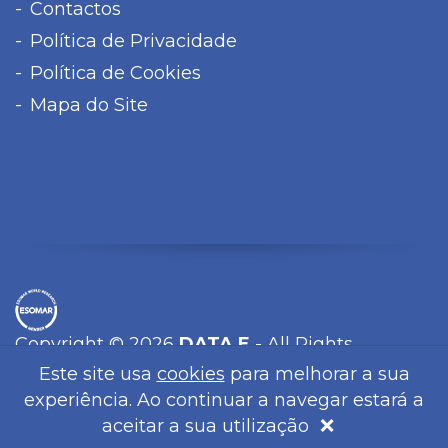
Contactos
Política de Privacidade
Política de Cookies
Mapa do Site
Copyright © 2026
DATA E
- All Rights
Reserved.
Este site usa
cookies
para melhorar a sua
WebDesign by
Global Pixel
experiência. Ao continuar a navegar estará a
×
aceitar a sua utilização