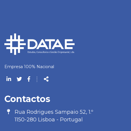
Empresa 100% Nacional
Siga-
┊
nos
Partilhar
na
Contactos
Rede
Morada
Rua Rodrigues Sampaio 52, 1.º
1150-280 Lisboa - Portugal