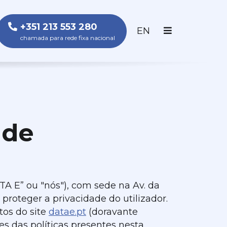
+351 213 553 280
ENGLISH
EN
chamada para rede fixa nacional
ade
A E” ou "nós"), com sede na Av. da
proteger a privacidade do utilizador.
tos do site
datae.pt
(doravante
es das políticas presentes nesta