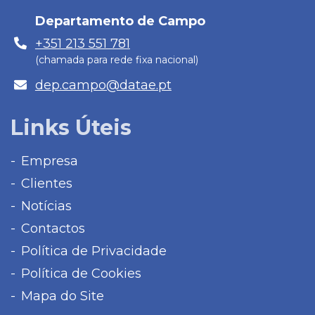
mail
Departamento de Campo
Telefone
+351 213 551 781
(chamada para rede fixa nacional)
E-
dep.campo@datae.pt
mail
Links Úteis
Empresa
Clientes
Notícias
Contactos
Política de Privacidade
Política de Cookies
Mapa do Site