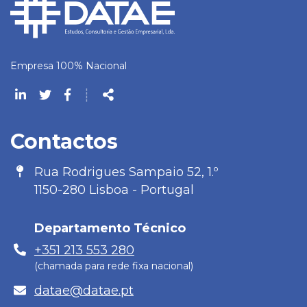
Empresa 100% Nacional
Siga-
┊
nos
Partilhar
na
Contactos
Rede
Morada
Rua Rodrigues Sampaio 52, 1.º
1150-280 Lisboa - Portugal
Departamento Técnico
Telefone
+351 213 553 280
(chamada para rede fixa nacional)
E-
datae@datae.pt