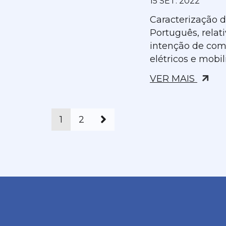
15 SET. 2022
Caracterização 
Português, relat
intenção de comp
elétricos e mobil
VER MAIS
1
2