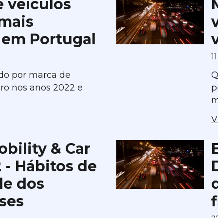
 veículos
 mais
 em Portugal
1
do por marca de
Q
bro nos anos 2022 e
p
m
V
bility & Car
 - Hábitos de
de dos
ses