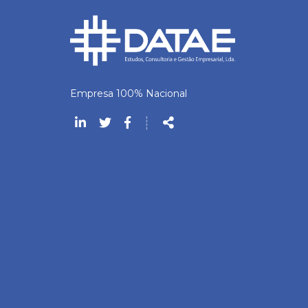
Empresa 100% Nacional
Siga-
┊
nos
Partilhar
na
Rede