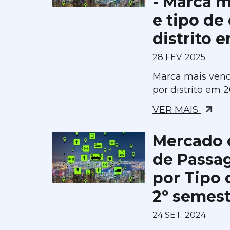
- Marca m
e tipo de
distrito 
28 FEV. 2025
Marca mais vend
por distrito em 
VER MAIS
Mercado 
de Passa
por Tipo 
2º semes
24 SET. 2024