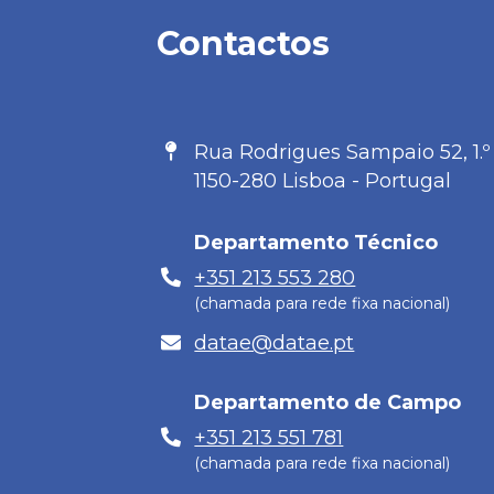
Contactos
Morada
Rua Rodrigues Sampaio 52, 1.º
1150-280 Lisboa - Portugal
Departamento Técnico
Telefone
+351 213 553 280
(chamada para rede fixa nacional)
E-
datae@datae.pt
mail
Departamento de Campo
Telefone
+351 213 551 781
(chamada para rede fixa nacional)