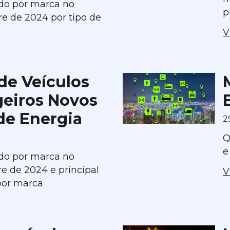
do por marca no
p
e de 2024 por tipo de
V
de Veículos
geiros Novos
de Energia
2
Q
e
do por marca no
re de 2024 e principal
V
por marca