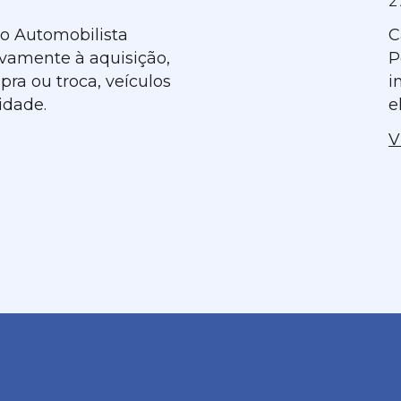
2
do Automobilista
C
ivamente à aquisição,
P
ra ou troca, veículos
i
idade.
e
V