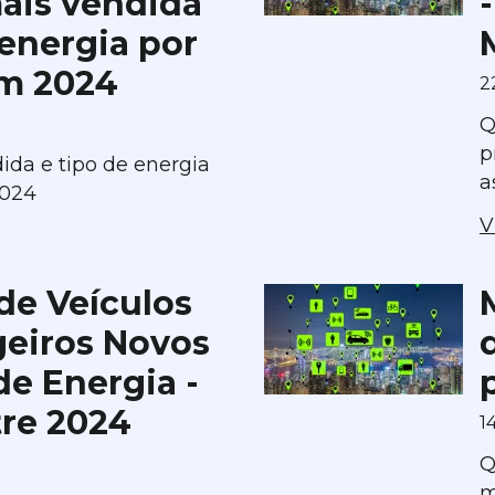
ais vendida
 energia por
em 2024
2
Q
p
ida e tipo de energia
a
2024
V
de Veículos
geiros Novos
de Energia -
tre 2024
1
Q
m