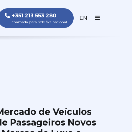
+351 213 553 280
ENGLISH
EN
chamada para rede fixa nacional
Mercado de Veículos
de Passageiros Novos