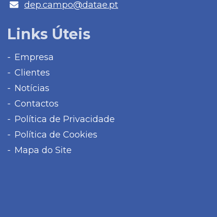
E-
dep.campo@datae.pt
mail
Links Úteis
Empresa
Clientes
Notícias
Contactos
Política de Privacidade
Política de Cookies
Mapa do Site