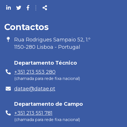
Siga-
┊
nos
Partilhar
na
Contactos
Rede
Morada
Rua Rodrigues Sampaio 52, 1.º
1150-280 Lisboa - Portugal
Departamento Técnico
Telefone
+351 213 553 280
(chamada para rede fixa nacional)
E-
datae@datae.pt
mail
Departamento de Campo
Telefone
+351 213 551 781
(chamada para rede fixa nacional)