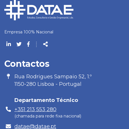
Empresa 100% Nacional
Siga-
┊
nos
Partilhar
na
Contactos
Rede
Morada
Rua Rodrigues Sampaio 52, 1.º
1150-280 Lisboa - Portugal
Departamento Técnico
Telefone
+351 213 553 280
(chamada para rede fixa nacional)
E-
datae@datae.pt