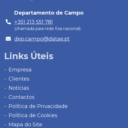
mail
Departamento de Campo
Telefone
+351 213 551 781
(chamada para rede fixa nacional)
E-
dep.campo@datae.pt
mail
Links Úteis
Empresa
Clientes
Notícias
Contactos
Política de Privacidade
Política de Cookies
Mapa do Site