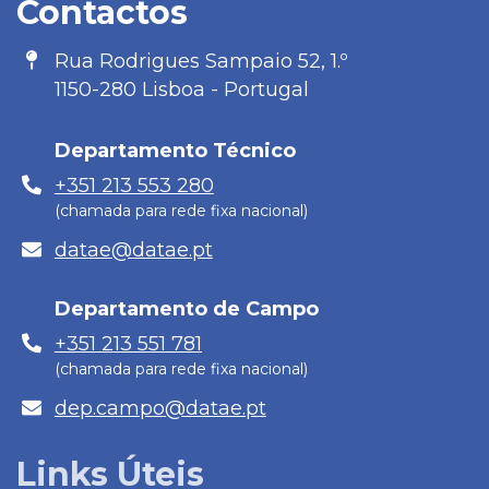
na
Contactos
Rede
Morada
Rua Rodrigues Sampaio 52, 1.º
1150-280 Lisboa - Portugal
Departamento Técnico
Telefone
+351 213 553 280
(chamada para rede fixa nacional)
E-
datae@datae.pt
mail
Departamento de Campo
Telefone
+351 213 551 781
(chamada para rede fixa nacional)
E-
dep.campo@datae.pt
mail
Links Úteis